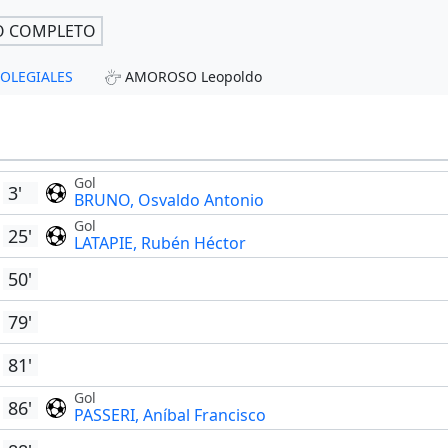
O COMPLETO
 COLEGIALES
AMOROSO Leopoldo
Gol
3'
BRUNO, Osvaldo Antonio
Gol
25'
LATAPIE, Rubén Héctor
50'
79'
81'
Gol
86'
PASSERI, Aníbal Francisco