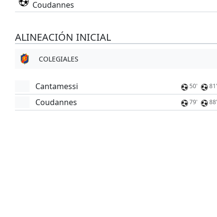
Coudannes
ALINEACIÓN INICIAL
COLEGIALES
Cantamessi
50'
81
Coudannes
79'
88