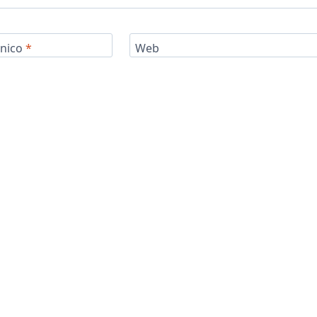
ónico
*
Web