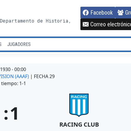
Facebook
Gr
Departamento de Historia,
Correo electrónic
S
JUGADORES
/1930
-
00:00
VISION (AAAF)
| FECHA 29
tiempo: 1-1
1
:
1
RACING CLUB