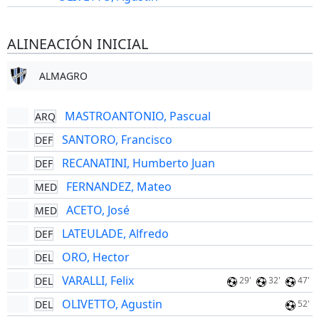
ALINEACIÓN INICIAL
ALMAGRO
MASTROANTONIO, Pascual
ARQ
SANTORO, Francisco
DEF
RECANATINI, Humberto Juan
DEF
FERNANDEZ, Mateo
MED
ACETO, José
MED
LATEULADE, Alfredo
DEF
ORO, Hector
DEL
VARALLI, Felix
DEL
29'
32'
47'
OLIVETTO, Agustin
DEL
52'