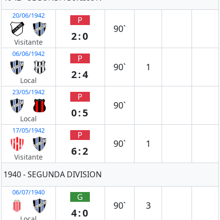
20/06/1942
P
90`
2:0
Visitante
06/06/1942
P
90`
1
2:4
Local
23/05/1942
P
90`
0:5
Local
17/05/1942
P
90`
1
6:2
Visitante
1940 - SEGUNDA DIVISION
06/07/1940
G
90`
3
4:0
Local