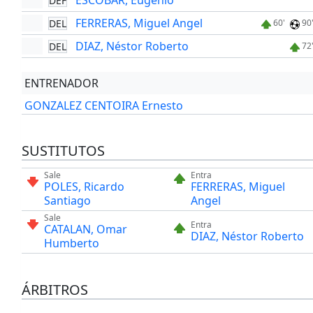
ESCOBAR, Eugenio
DEF
FERRERAS, Miguel Angel
DEL
60'
90
DIAZ, Néstor Roberto
DEL
72
ENTRENADOR
GONZALEZ CENTOIRA Ernesto
SUSTITUTOS
Sale
Entra
POLES, Ricardo
FERRERAS, Miguel
Santiago
Angel
Sale
Entra
CATALAN, Omar
DIAZ, Néstor Roberto
Humberto
ÁRBITROS