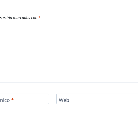
os están marcados con
*
ónico
*
Web