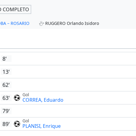
O COMPLETO
OBA – ROSARIO
RUGGERO Orlando Isidoro
8'
13'
62'
Gol
63'
CORREA, Eduardo
79'
Gol
89'
PLANISI, Enrique