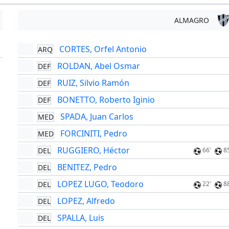
ALMAGRO
CORTES, Orfel Antonio
ARQ
'
ROLDAN, Abel Osmar
DEF
RUIZ, Silvio Ramón
DEF
BONETTO, Roberto Iginio
DEF
SPADA, Juan Carlos
MED
FORCINITI, Pedro
MED
RUGGIERO, Héctor
DEL
66'
8
BENITEZ, Pedro
DEL
LOPEZ LUGO, Teodoro
DEL
22'
8
LOPEZ, Alfredo
DEL
SPALLA, Luis
DEL