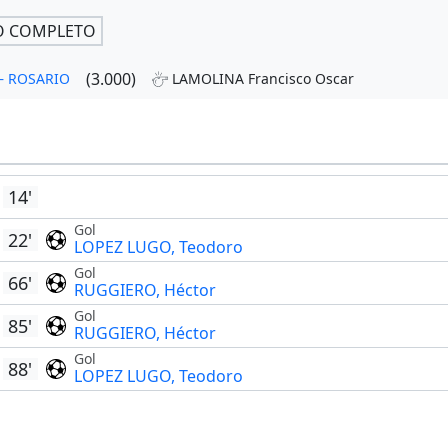
O COMPLETO
(3.000)
 – ROSARIO
LAMOLINA Francisco Oscar
14'
Gol
22'
LOPEZ LUGO, Teodoro
Gol
66'
RUGGIERO, Héctor
Gol
85'
RUGGIERO, Héctor
Gol
88'
LOPEZ LUGO, Teodoro