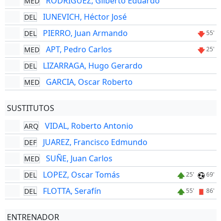
RODRIGUEZ, Gilberto Eduardo
MED
IUNEVICH, Héctor José
DEL
PIERRO, Juan Armando
DEL
55'
APT, Pedro Carlos
MED
25'
LIZARRAGA, Hugo Gerardo
DEL
GARCIA, Oscar Roberto
MED
SUSTITUTOS
VIDAL, Roberto Antonio
ARQ
JUAREZ, Francisco Edmundo
DEF
SUÑE, Juan Carlos
MED
LOPEZ, Oscar Tomás
DEL
25'
69'
FLOTTA, Serafín
DEL
55'
86'
ENTRENADOR