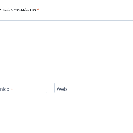
os están marcados con
*
ónico
*
Web