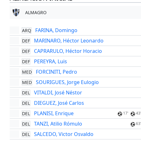
ALMAGRO
FARINA, Domingo
ARQ
MARINARO, Héctor Leonardo
DEF
CAPRARULO, Héctor Horacio
DEF
PEREYRA, Luis
DEF
FORCINITI, Pedro
MED
SOURIGUES, Jorge Eulogio
MED
VITALDI, José Néstor
DEL
DIEGUEZ, José Carlos
DEL
PLANISI, Enrique
DEL
17'
43
TANZI, Atilio Rómulo
DEL
63
SALCEDO, Victor Osvaldo
DEL