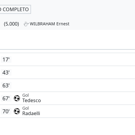
O COMPLETO
(5.000)
WILBRAHAM Ernest
17'
43'
63'
Gol
67'
Tedesco
Gol
70'
Radaelli