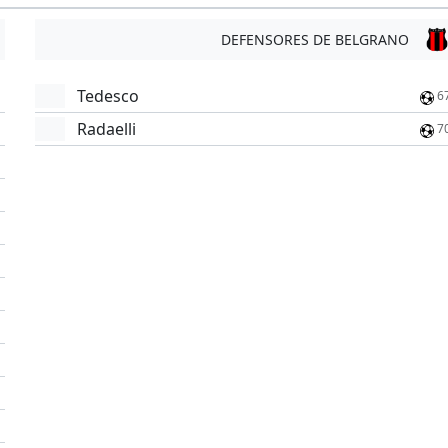
DEFENSORES DE BELGRANO
Tedesco
6
Radaelli
7
'
'