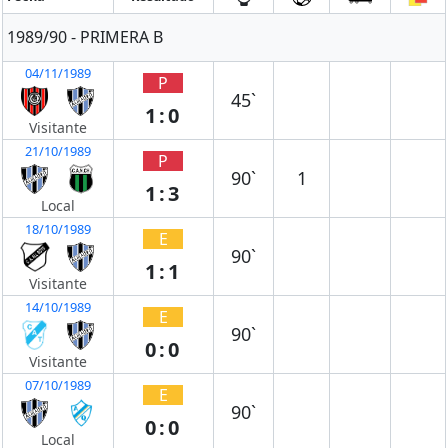
1989/90 - PRIMERA B
04/11/1989
P
45`
1:0
Visitante
21/10/1989
P
90`
1
1:3
Local
18/10/1989
E
90`
1:1
Visitante
14/10/1989
E
90`
0:0
Visitante
07/10/1989
E
90`
0:0
Local