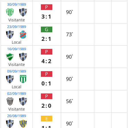
30/09/1989
P
90`
3:1
Visitante
23/09/1989
G
73`
2:1
Local
16/09/1989
P
90`
4:2
Visitante
09/09/1989
P
90`
0:1
Local
02/09/1989
P
56`
2:0
Visitante
26/08/1989
E
90`
1:1