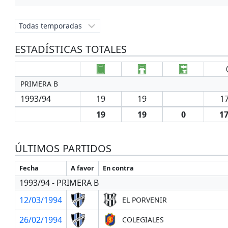
ESTADÍSTICAS TOTALES
PRIMERA B
1993/94
19
19
17
19
19
0
17
ÚLTIMOS PARTIDOS
Fecha
A favor
En contra
1993/94 - PRIMERA B
12/03/1994
EL PORVENIR
26/02/1994
COLEGIALES