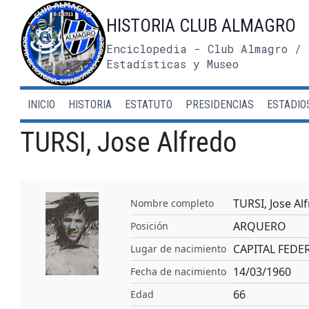
Saltar
HISTORIA CLUB ALMAGRO
al
contenido
Enciclopedia - Club Almagro / 
Estadísticas y Museo
INICIO
HISTORIA
ESTATUTO
PRESIDENCIAS
ESTADIO
TURSI, Jose Alfredo
TURSI, Jose Al
Nombre completo
ARQUERO
Posición
CAPITAL FEDE
Lugar de nacimiento
14/03/1960
Fecha de nacimiento
66
Edad