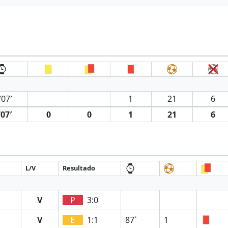
07′
1
21
6
07′
0
0
1
21
6
L/V
Resultado
V
P
3:0
V
E
1:1
87`
1