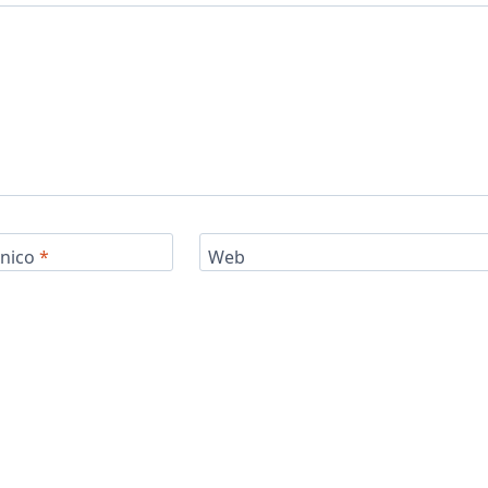
ónico
*
Web