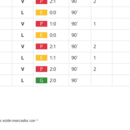
V
P
2:1
90`
2
L
E
0:0
90`
V
P
1:0
90`
1
L
E
0:0
90`
V
P
2:1
90`
2
L
E
1:1
90`
1
V
P
2:0
90`
2
L
G
2:0
90`
os están marcados con
*