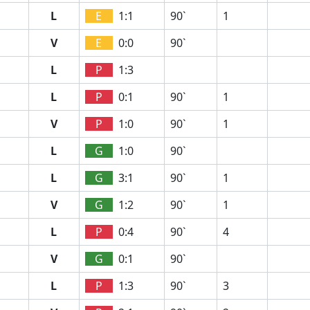
L
E
1:1
90`
1
V
E
0:0
90`
L
P
1:3
L
P
0:1
90`
1
V
P
1:0
90`
1
L
G
1:0
90`
L
G
3:1
90`
1
V
G
1:2
90`
1
L
P
0:4
90`
4
V
G
0:1
90`
L
P
1:3
90`
3