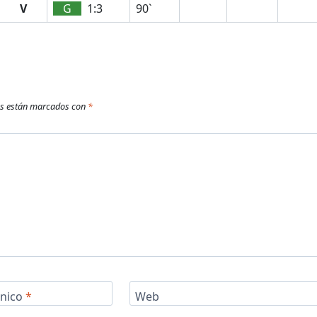
V
G
1:3
90`
os están marcados con
*
ónico
*
Web