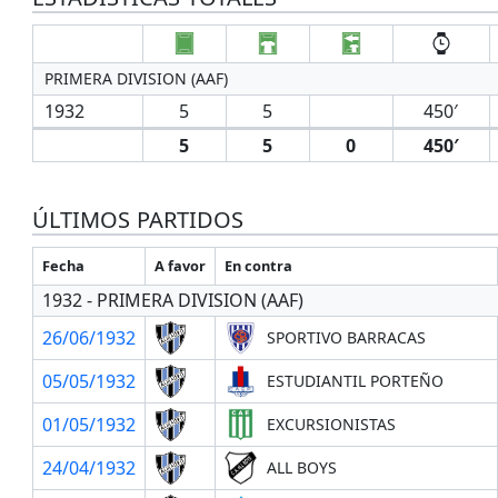
PRIMERA DIVISION (AAF)
1932
5
5
450′
5
5
0
450′
ÚLTIMOS PARTIDOS
Fecha
A favor
En contra
1932 - PRIMERA DIVISION (AAF)
26/06/1932
SPORTIVO BARRACAS
05/05/1932
ESTUDIANTIL PORTEÑO
01/05/1932
EXCURSIONISTAS
24/04/1932
ALL BOYS