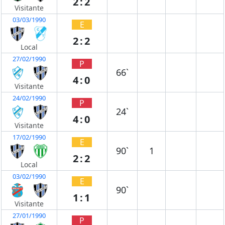
2:2
Visitante
03/03/1990
E
2:2
Local
27/02/1990
P
66`
4:0
Visitante
24/02/1990
P
24`
4:0
Visitante
17/02/1990
E
90`
1
2:2
Local
03/02/1990
E
90`
1:1
Visitante
27/01/1990
P