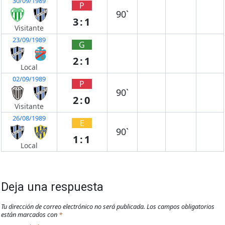
30/09/1989
P
90`
3:1
Visitante
23/09/1989
G
2:1
Local
02/09/1989
P
90`
2:0
Visitante
26/08/1989
E
90`
1:1
Local
Deja una respuesta
Tu dirección de correo electrónico no será publicada.
Los campos obligatorios
están marcados con
*