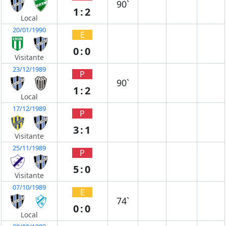
90`
1:2
Local
20/01/1990
E
0:0
Visitante
23/12/1989
P
90`
1:2
Local
17/12/1989
P
3:1
Visitante
25/11/1989
P
5:0
Visitante
07/10/1989
E
74`
0:0
Local