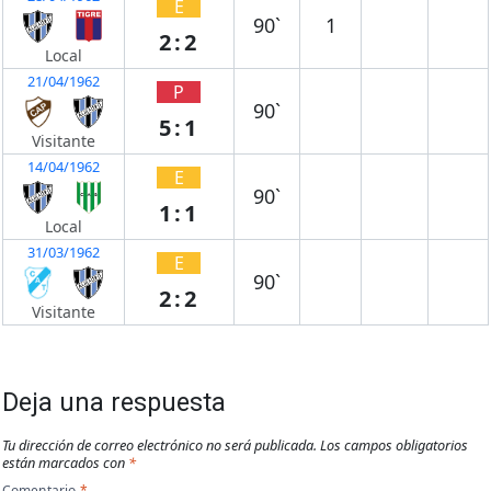
E
90`
1
2:2
Local
21/04/1962
P
90`
5:1
Visitante
14/04/1962
E
90`
1:1
Local
31/03/1962
E
90`
2:2
Visitante
Deja una respuesta
Tu dirección de correo electrónico no será publicada.
Los campos obligatorios
están marcados con
*
Comentario
*