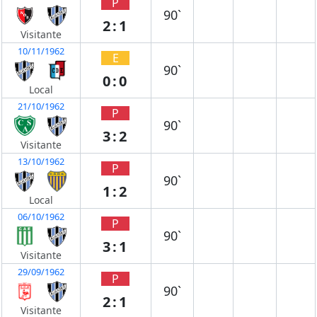
P
90`
2:1
Visitante
10/11/1962
E
90`
0:0
Local
21/10/1962
P
90`
3:2
Visitante
13/10/1962
P
90`
1:2
Local
06/10/1962
P
90`
3:1
Visitante
29/09/1962
P
90`
2:1
Visitante