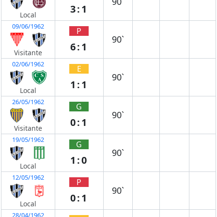
90`
3:1
Local
09/06/1962
P
90`
6:1
Visitante
02/06/1962
E
90`
1:1
Local
26/05/1962
G
90`
0:1
Visitante
19/05/1962
G
90`
1:0
Local
12/05/1962
P
90`
0:1
Local
28/04/1962