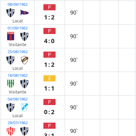
08/09/1962
P
90`
1:2
Local
01/09/1962
P
90`
4:0
Visitante
25/08/1962
P
90`
1:2
Local
18/08/1962
E
90`
1:1
Visitante
04/08/1962
P
90`
0:2
Local
29/07/1962
P
90`
3:1