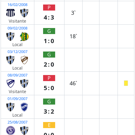
16/02/2008
P
3`
4:3
Visitante
09/02/2008
G
18`
1:0
Local
03/12/2007
G
2:0
Local
08/09/2007
P
46`
5:0
Visitante
01/09/2007
G
3:2
Local
25/08/2007
E
0:0