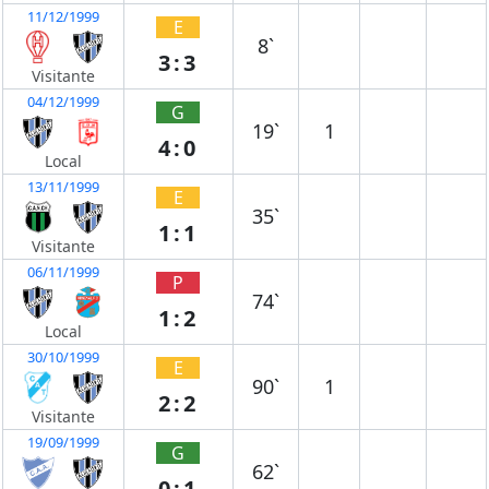
11/12/1999
E
8`
3:3
Visitante
04/12/1999
G
19`
1
4:0
Local
13/11/1999
E
35`
1:1
Visitante
06/11/1999
P
74`
1:2
Local
30/10/1999
E
90`
1
2:2
Visitante
19/09/1999
G
62`
0:1