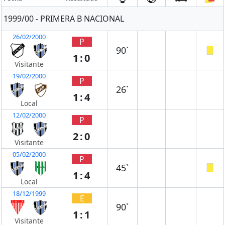
1999/00 - PRIMERA B NACIONAL
26/02/2000
P
90`
1:0
Visitante
19/02/2000
P
26`
1:4
Local
12/02/2000
P
2:0
Visitante
05/02/2000
P
45`
1:4
Local
18/12/1999
E
90`
1:1
Visitante