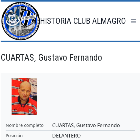
Saltar
al
contenido
HISTORIA CLUB ALMAGRO
CUARTAS, Gustavo Fernando
CUARTAS, Gustavo Fernando
Nombre completo
DELANTERO
Posición