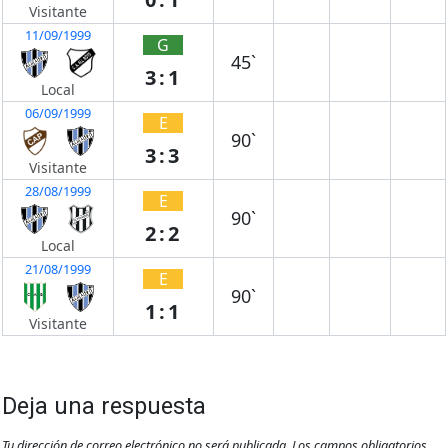
Visitante
11/09/1999
G
45`
3:1
Local
06/09/1999
E
90`
3:3
Visitante
28/08/1999
E
90`
2:2
Local
21/08/1999
E
90`
1:1
Visitante
Deja una respuesta
Tu dirección de correo electrónico no será publicada.
Los campos obligatorios