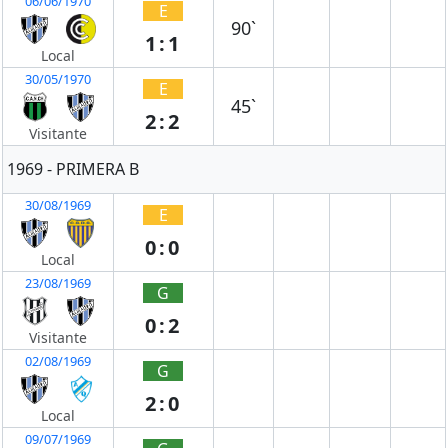
06/06/1970
E
90`
1:1
Local
30/05/1970
E
45`
2:2
Visitante
1969 - PRIMERA B
30/08/1969
E
0:0
Local
23/08/1969
G
0:2
Visitante
02/08/1969
G
2:0
Local
09/07/1969