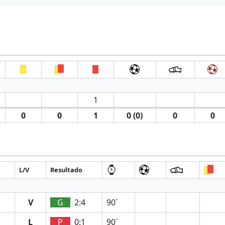
1
0
0
1
0 (0)
0
0
L/V
Resultado
V
G
2:4
90`
L
P
0:1
90`