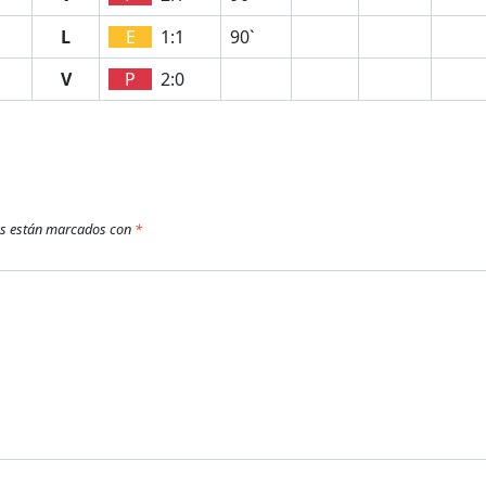
L
E
1:1
90`
V
P
2:0
os están marcados con
*