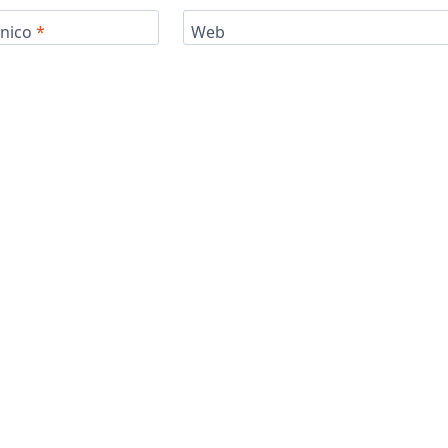
ónico
*
Web