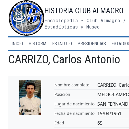
Saltar
HISTORIA CLUB ALMAGRO
al
contenido
Enciclopedia - Club Almagro / 
Estadísticas y Museo
INICIO
HISTORIA
ESTATUTO
PRESIDENCIAS
ESTADIO
CARRIZO, Carlos Antonio
CARRIZO, Carl
Nombre completo
MEDIOCAMP
Posición
SAN FERNAN
Lugar de nacimiento
19/04/1961
Fecha de nacimiento
65
Edad