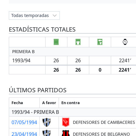
ESTADÍSTICAS TOTALES
PRIMERA B
1993/94
26
26
2241′
26
26
0
2241′
ÚLTIMOS PARTIDOS
Fecha
A favor
En contra
1993/94 - PRIMERA B
07/05/1994
DEFENSORES DE CAMBACERES
23/04/1994
DEFENSORES DE BELGRANO