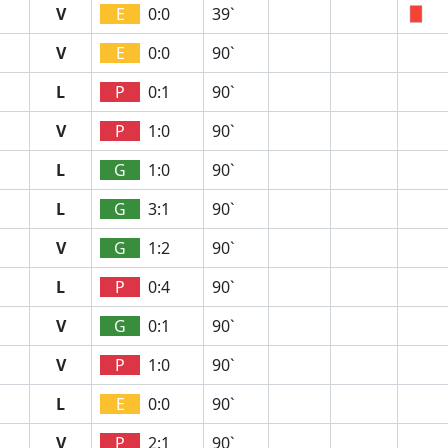
V
E
0:0
39`
V
E
0:0
90`
L
P
0:1
90`
V
P
1:0
90`
L
G
1:0
90`
L
G
3:1
90`
V
G
1:2
90`
L
P
0:4
90`
V
G
0:1
90`
V
P
1:0
90`
L
E
0:0
90`
V
P
2:1
90`