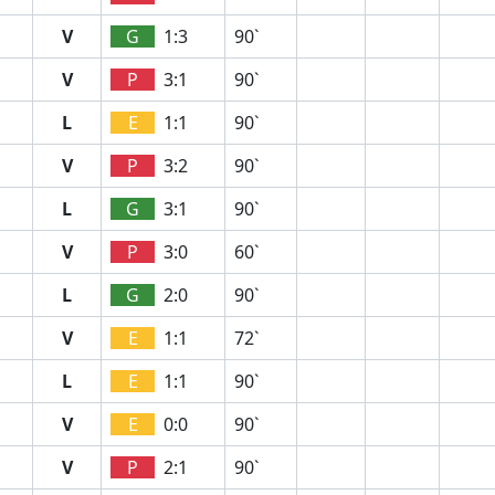
V
G
1:3
90`
V
P
3:1
90`
L
E
1:1
90`
V
P
3:2
90`
L
G
3:1
90`
V
P
3:0
60`
L
G
2:0
90`
V
E
1:1
72`
L
E
1:1
90`
V
E
0:0
90`
V
P
2:1
90`