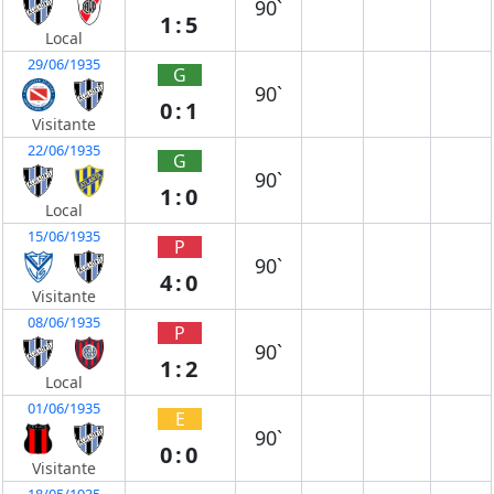
90`
1:5
Local
29/06/1935
G
90`
0:1
Visitante
22/06/1935
G
90`
1:0
Local
15/06/1935
P
90`
4:0
Visitante
08/06/1935
P
90`
1:2
Local
01/06/1935
E
90`
0:0
Visitante
18/05/1935