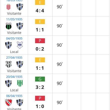
E
90`
4:4
Visitante
11/05/1935
E
90`
1:1
Visitante
04/05/1935
P
90`
0:2
Local
27/04/1935
E
90`
1:1
Visitante
20/04/1935
G
90`
3:2
Local
06/04/1935
P
90`
1:0
Visitante