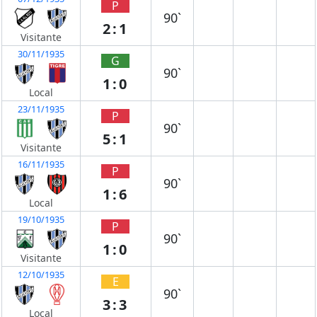
P
90`
2:1
Visitante
30/11/1935
G
90`
1:0
Local
23/11/1935
P
90`
5:1
Visitante
16/11/1935
P
90`
1:6
Local
19/10/1935
P
90`
1:0
Visitante
12/10/1935
E
90`
3:3
Local