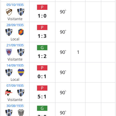
05/10/1935
P
90`
1:0
Visitante
28/09/1935
P
90`
1:3
Local
21/09/1935
G
90`
1
1:2
Visitante
14/09/1935
P
90`
0:1
Local
07/09/1935
P
90`
5:1
Visitante
30/08/1935
G
90`