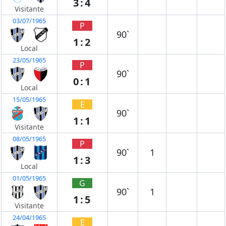
3:4
Visitante
03/07/1965
P
90`
1:2
Local
23/05/1965
P
90`
0:1
Local
15/05/1965
E
90`
1:1
Visitante
08/05/1965
P
90`
1
1:3
Local
01/05/1965
G
90`
1
1:5
Visitante
24/04/1965
E