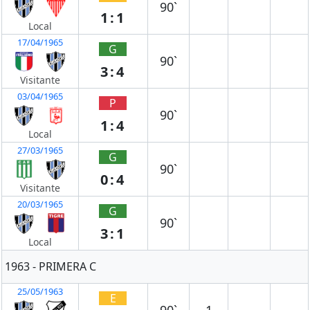
90`
1:1
Local
17/04/1965
G
90`
3:4
Visitante
03/04/1965
P
90`
1:4
Local
27/03/1965
G
90`
0:4
Visitante
20/03/1965
G
90`
3:1
Local
1963 - PRIMERA C
25/05/1963
E