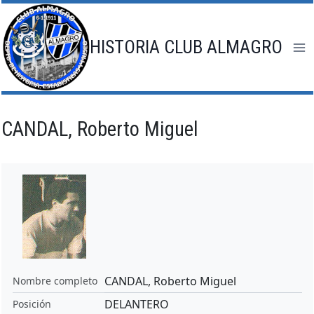
Saltar
al
contenido
HISTORIA CLUB ALMAGRO
CANDAL, Roberto Miguel
CANDAL, Roberto Miguel
Nombre completo
DELANTERO
Posición