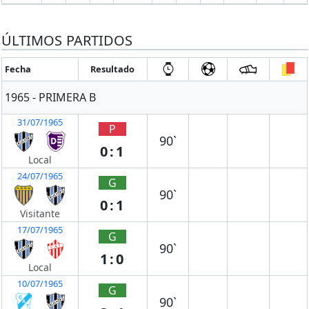
ÚLTIMOS PARTIDOS
Fecha
Resultado
1965 - PRIMERA B
31/07/1965
P
90`
0:1
Local
24/07/1965
G
90`
0:1
Visitante
17/07/1965
G
90`
1:0
Local
10/07/1965
G
90`