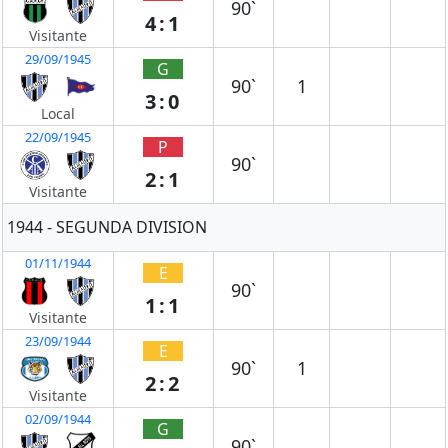
90`
4:1
Visitante
29/09/1945
G
90`
1
3:0
Local
22/09/1945
P
90`
2:1
Visitante
1944 - SEGUNDA DIVISION
01/11/1944
E
90`
1:1
Visitante
23/09/1944
E
90`
1
2:2
Visitante
02/09/1944
G
90`