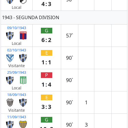
4:3
Local
1943 - SEGUNDA DIVISION
09/10/1943
G
57`
6:2
Local
02/10/1943
E
90`
1:1
Visitante
25/09/1943
P
90`
1:4
Local
18/09/1943
E
90`
1
3:3
Visitante
11/09/1943
G
90`
3