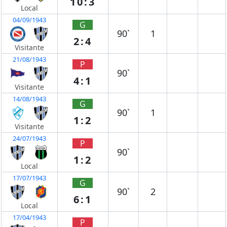
10:3
Local
04/09/1943
G
90`
1
2:4
Visitante
21/08/1943
P
90`
4:1
Visitante
14/08/1943
G
90`
1
1:2
Visitante
24/07/1943
P
90`
1:2
Local
17/07/1943
G
90`
2
6:1
Local
17/04/1943
P