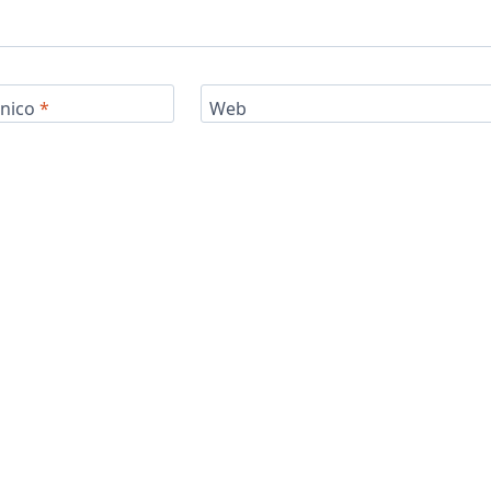
ónico
*
Web