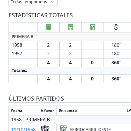
ESTADÍSTICAS TOTALES
PRIMERA B
1958
2
2
180′
1957
2
2
180′
4
4
0
360′
Totales:
4
4
0
360′
ÚLTIMOS PARTIDOS
Fecha
A favor
En contra
L/
1958 - PRIMERA B
11/10/1958
FERROCARRIL OESTE