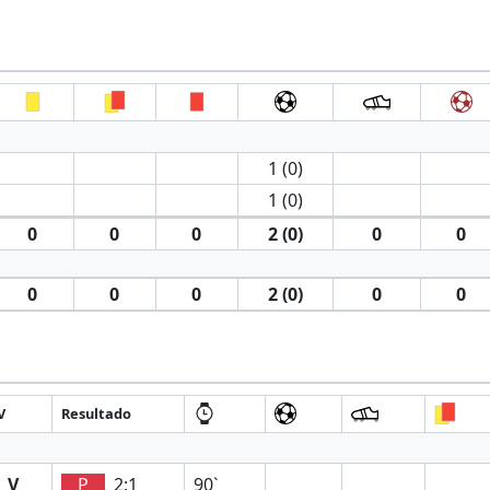
1 (0)
1 (0)
0
0
0
2 (0)
0
0
0
0
0
2 (0)
0
0
V
Resultado
V
P
2:1
90`