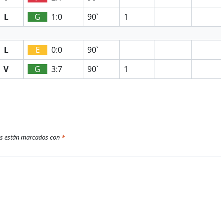
L
G
1:0
90`
1
L
E
0:0
90`
V
G
3:7
90`
1
os están marcados con
*