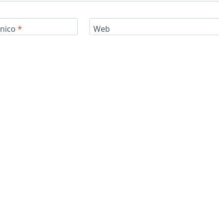
ónico
*
Web