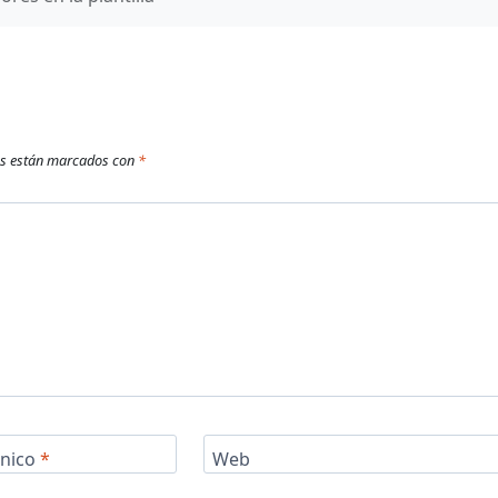
os están marcados con
*
ónico
*
Web