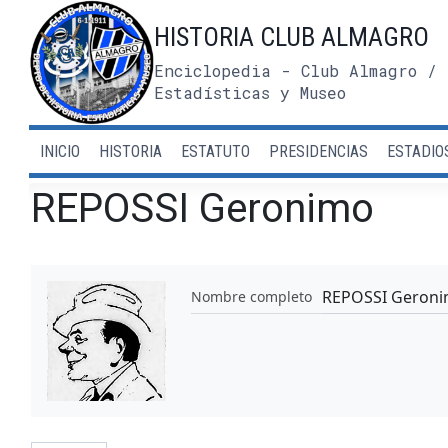
Saltar
HISTORIA CLUB ALMAGRO
al
contenido
Enciclopedia - Club Almagro / 
Estadísticas y Museo
INICIO
HISTORIA
ESTATUTO
PRESIDENCIAS
ESTADIO
REPOSSI Geronimo
REPOSSI Geron
Nombre completo