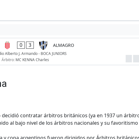
0
3
ALMAGRO
dio Alberto J. Armando - BOCA JUNIORS
Árbitro:
MC KENNA Charles
na
 decidió contratar árbitros británicos (ya en 1937 un árbitr
do al bajo nivel de los árbitros nacionales y su favoritismo
a y copa argentinos fueron dirigidos por Árbitros británicos