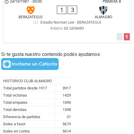
24/10/1987
-
00:00
PRIMERA B
1
3
BERAZATEGUI
ALMAGRO
Estadio Norman Lee - BERAZATEGUI
Árbitro:
DE GENARO
1
Si te gusta nuestro contenido podés ayudarnos: