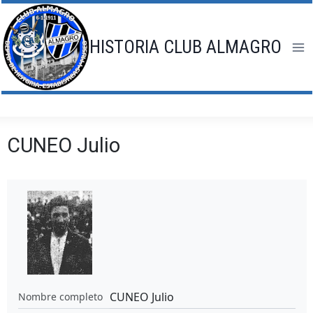
Saltar
al
contenido
HISTORIA CLUB ALMAGRO
CUNEO Julio
CUNEO Julio
Nombre completo