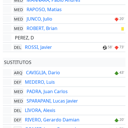
MANNARA, Pablo Andres
MED
RAPOSO, Matias
MED
JUNCO, Julio
MED
20'
ROBERT, Brian
MED
PEREZ, D
ROSSI, Javier
DEL
58'
73'
SUSTITUTOS
CAVIGLIA, Dario
ARQ
43'
MEDERO, Luis
DEF
PADRA, Juan Carlos
MED
SPARAPANI, Lucas Javier
MED
LIVORA, Alexis
DEL
RIVERO, Gerardo Damian
DEF
20'