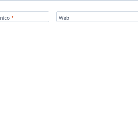
ónico
*
Web