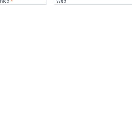
ónico
*
Web