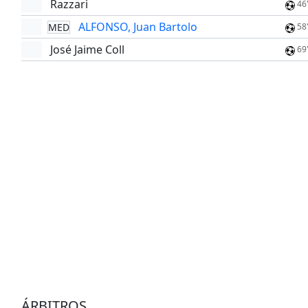
Razzari
46
ALFONSO, Juan Bartolo
MED
58
José Jaime Coll
69
ÁRBITROS