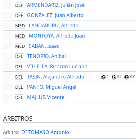
ARMENDARIZ, Julián José
DEF
GONZALEZ, Juan Alberto
DEF
LANDABURU, Alfredo
MED
MONTOYA, Alfredo Juan
MED
SABAN, Isaac
MED
TENORIO, Aníbal
DEL
VILLELLA, Ricardo Luciano
DEL
TASIN, Alejandro Alfredo
DEL
4'
31'
85'
PANTO, Miguel Angel
DEL
MAJLUF, Vicente
DEL
ÁRBITROS
DI TOMASO Antonio
Árbitro: