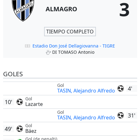
3
ALMAGRO
TIEMPO COMPLETO
Estadio Don José Dellagiovanna - TIGRE
DI TOMASO Antonio
GOLES
Gol
4'
TASIN, Alejandro Alfredo
Gol
10'
Lazarte
Gol
31'
TASIN, Alejandro Alfredo
Gol
49'
Báez
Gol (de penalti)