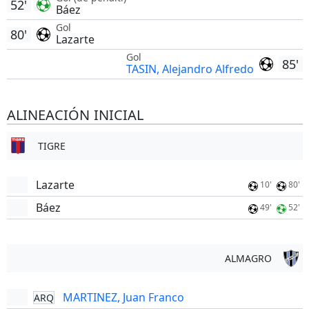
52'
Báez
Gol
80'
Lazarte
Gol
85'
TASIN, Alejandro Alfredo
ALINEACIÓN INICIAL
TIGRE
Lazarte
10'
80'
Báez
49'
52'
ALMAGRO
MARTINEZ, Juan Franco
ARQ