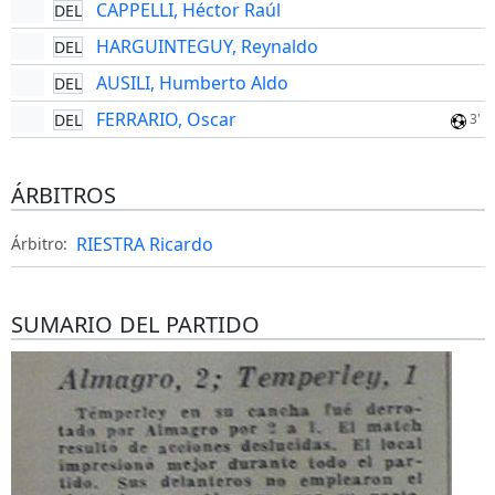
CAPPELLI, Héctor Raúl
DEL
HARGUINTEGUY, Reynaldo
DEL
AUSILI, Humberto Aldo
DEL
FERRARIO, Oscar
DEL
3'
ÁRBITROS
RIESTRA Ricardo
Árbitro:
SUMARIO DEL PARTIDO