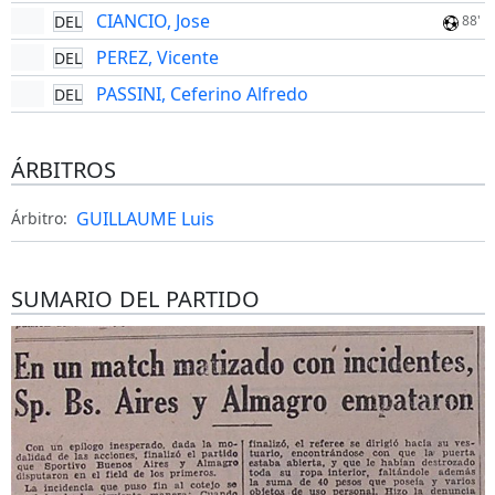
CIANCIO, Jose
DEL
88'
PEREZ, Vicente
DEL
PASSINI, Ceferino Alfredo
DEL
ÁRBITROS
GUILLAUME Luis
Árbitro:
SUMARIO DEL PARTIDO