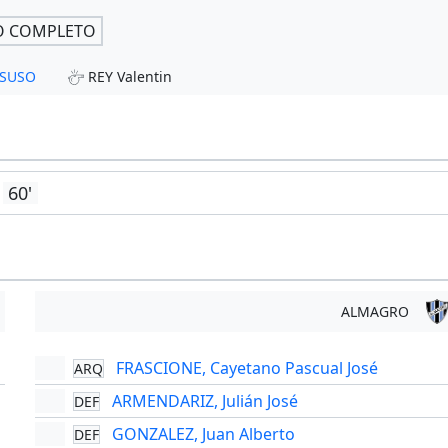
O COMPLETO
SSUSO
REY Valentin
60'
ALMAGRO
FRASCIONE, Cayetano Pascual José
ARQ
'
ARMENDARIZ, Julián José
DEF
GONZALEZ, Juan Alberto
DEF