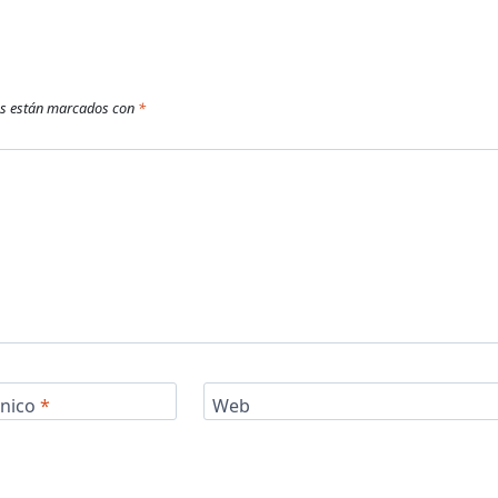
os están marcados con
*
ónico
*
Web