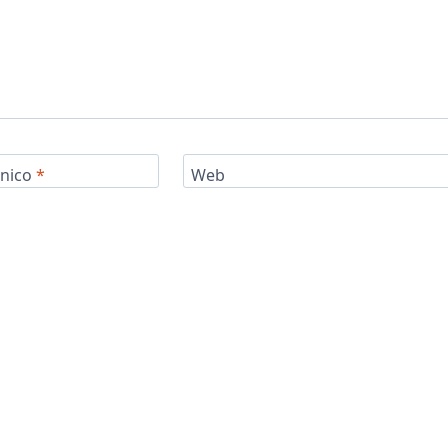
ónico
*
Web