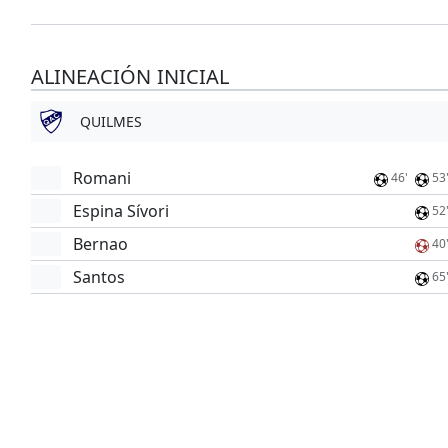
ALINEACIÓN INICIAL
QUILMES
Romani
46'
53
Espina Sívori
52
Bernao
40
Santos
65