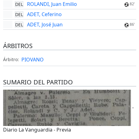
ROLANDI, Juan Emilio
DEL
82'
ADET, Ceferino
DEL
ADET, José Juan
DEL
86'
ÁRBITROS
PIOVANO
Árbitro:
SUMARIO DEL PARTIDO
-
Diario La Vanguardia - Previa