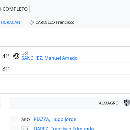
O COMPLETO
 - HURACAN
CARDILLO Francisco
Gol
41'
SANCHEZ, Manuel Amado
81'
ALMAGRO
PIAZZA, Hugo Jorge
ARQ
'
JUAREZ, Francisco Edmundo
DEF