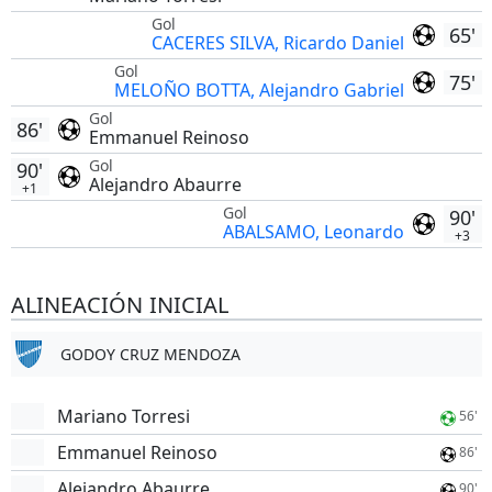
Gol
65'
CACERES SILVA, Ricardo Daniel
Gol
75'
MELOÑO BOTTA, Alejandro Gabriel
Gol
86'
Emmanuel Reinoso
Gol
90'
Alejandro Abaurre
+1
Gol
90'
ABALSAMO, Leonardo
+3
ALINEACIÓN INICIAL
GODOY CRUZ MENDOZA
Mariano Torresi
56'
Emmanuel Reinoso
86'
Alejandro Abaurre
90'