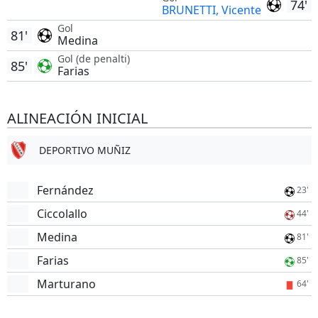
74'
BRUNETTI, Vicente
Gol
81'
Medina
Gol (de penalti)
85'
Farias
ALINEACIÓN INICIAL
DEPORTIVO MUÑIZ
Fernández
23'
Ciccolallo
44'
Medina
81'
Farias
85'
Marturano
64'