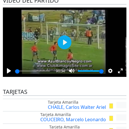
VÍDEO DEL PARTIDO
Play
00:34
Play
Mute
Settings
Ent
full
TARJETAS
Tarjeta Amarilla
CHAILE, Carlos Walter Ariel
Tarjeta Amarilla
COUCEIRO, Marcelo Leonardo
Tarjeta Amarilla