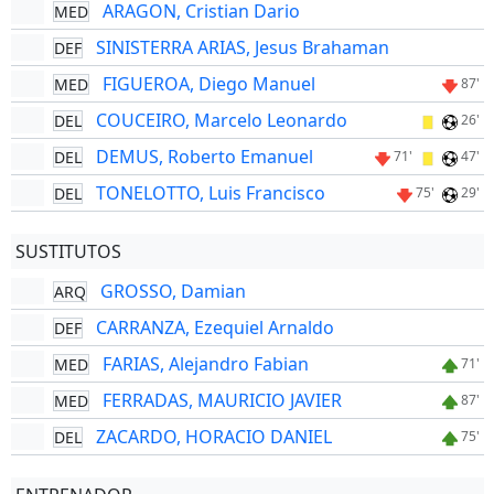
ARAGON, Cristian Dario
MED
SINISTERRA ARIAS, Jesus Brahaman
DEF
FIGUEROA, Diego Manuel
MED
87'
COUCEIRO, Marcelo Leonardo
DEL
26'
DEMUS, Roberto Emanuel
DEL
71'
47'
TONELOTTO, Luis Francisco
DEL
75'
29'
SUSTITUTOS
GROSSO, Damian
ARQ
CARRANZA, Ezequiel Arnaldo
DEF
FARIAS, Alejandro Fabian
MED
71'
FERRADAS, MAURICIO JAVIER
MED
87'
ZACARDO, HORACIO DANIEL
DEL
75'