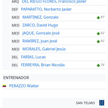
DEL RIEGO FLORES, Francisco Javier
ARQ
PAPARATTO, Norberto Javier
DEF
MARTINEZ, Gonzalo
MED
87'
ZARCO, David Hugo
MED
JAQUE, Gonzalo José
MED
62'
RAMIREZ, Juan José
MED
62'
MORALES, Gabriel Jesús
MED
FARIAS, Lucas
DEL
FERREYRA, Brian Nicolás
DEL
74'
ENTRENADOR
PERAZZO Walter
SAN TELMO