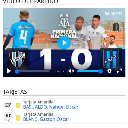
VÍDEO DEL PARTIDO
Play
02:37
Play
Mute
Settings
Ent
full
TARJETAS
Tarjeta Amarilla
53'
BASUALDO, Nahuel Oscar
Tarjeta Amarilla
90'
BLANC, Gaston Oscar
+2