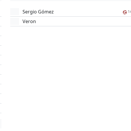
Sergio Gómez
1
Veron
'
'