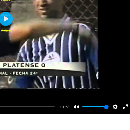
Play
01:58
Mute
Settin
E
fu