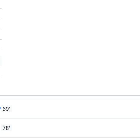
'
'
o
69'
78'