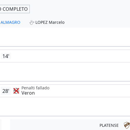
O COMPLETO
 - ALMAGRO
LOPEZ Marcelo
14'
Penalti fallado
28'
Veron
PLATENSE