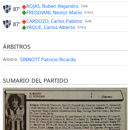
ROJAS, Ruben Alejandro
Sale
87'
FREDDIANI, Nestor Mario
Entra
CARDOZO, Carlos Pablino
Sale
87'
YAQUE, Carlos Alberto
Entra
ÁRBITROS
SINNOTT Patricio Ricardo
Árbitro:
SUMARIO DEL PARTIDO