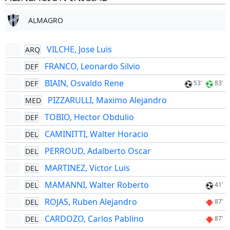
ALMAGRO
VILCHE, Jose Luis
ARQ
FRANCO, Leonardo Silvio
DEF
BIAIN, Osvaldo Rene
DEF
53'
83'
PIZZARULLI, Maximo Alejandro
MED
TOBIO, Hector Obdulio
DEF
CAMINITTI, Walter Horacio
DEL
PERROUD, Adalberto Oscar
DEL
MARTINEZ, Victor Luis
DEL
MAMANNI, Walter Roberto
DEL
41'
ROJAS, Ruben Alejandro
DEL
87'
CARDOZO, Carlos Pablino
DEL
87'