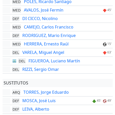
POLES, Ricardo Santiago
MED
AVALOS, José Fermín
MED
45'
DI CICCO, Nicolino
DEF
CAMEJO, Carlos Francisco
MED
RODRIGUEZ, Mario Enrique
DEF
HERRERA, Ernesto Raúl
MED
15'
VARELA, Miguel Angel
DEL
63'
FIGUEROA, Luciano Martín
DEL
RIZZI, Sergio Omar
DEL
SUSTITUTOS
TORRES, Jorge Eduardo
ARQ
MOSCA, José Luis
DEF
45'
49'
LEIVA, Alberto
DEF