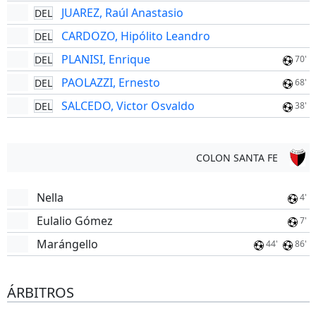
JUAREZ, Raúl Anastasio
DEL
CARDOZO, Hipólito Leandro
DEL
PLANISI, Enrique
DEL
70'
PAOLAZZI, Ernesto
DEL
68'
SALCEDO, Victor Osvaldo
DEL
38'
COLON SANTA FE
Nella
4'
Eulalio Gómez
7'
Marángello
44'
86'
ÁRBITROS