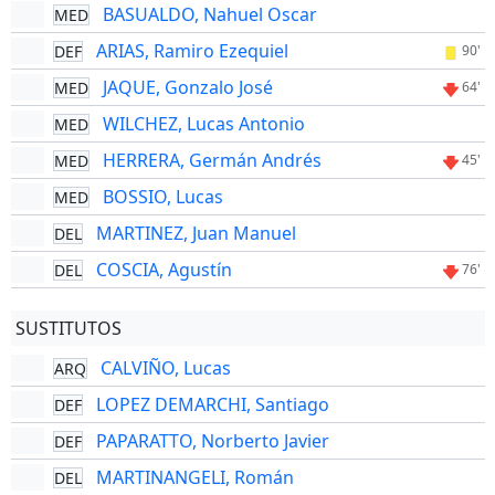
BASUALDO, Nahuel Oscar
MED
ARIAS, Ramiro Ezequiel
DEF
90'
JAQUE, Gonzalo José
MED
64'
WILCHEZ, Lucas Antonio
MED
HERRERA, Germán Andrés
MED
45'
BOSSIO, Lucas
MED
MARTINEZ, Juan Manuel
DEL
COSCIA, Agustín
DEL
76'
SUSTITUTOS
CALVIÑO, Lucas
ARQ
LOPEZ DEMARCHI, Santiago
DEF
PAPARATTO, Norberto Javier
DEF
MARTINANGELI, Román
DEL