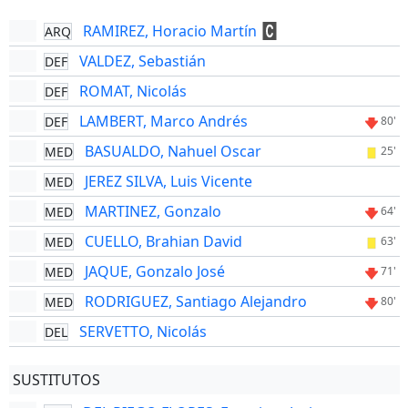
RAMIREZ, Horacio Martín
ARQ
VALDEZ, Sebastián
DEF
ROMAT, Nicolás
DEF
LAMBERT, Marco Andrés
DEF
80'
BASUALDO, Nahuel Oscar
MED
25'
JEREZ SILVA, Luis Vicente
MED
MARTINEZ, Gonzalo
MED
64'
CUELLO, Brahian David
MED
63'
JAQUE, Gonzalo José
MED
71'
RODRIGUEZ, Santiago Alejandro
MED
80'
SERVETTO, Nicolás
DEL
SUSTITUTOS