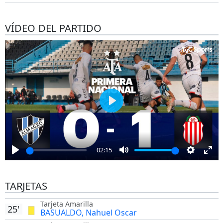
VÍDEO DEL PARTIDO
Play
02:15
Play
Mute
Settings
Ent
full
TARJETAS
Tarjeta Amarilla
25'
BASUALDO, Nahuel Oscar