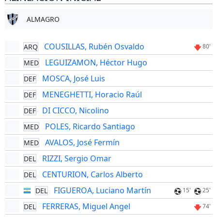
ALMAGRO
COUSILLAS, Rubén Osvaldo
ARQ
80'
LEGUIZAMON, Héctor Hugo
MED
MOSCA, José Luis
DEF
MENEGHETTI, Horacio Raúl
DEF
DI CICCO, Nicolino
DEF
POLES, Ricardo Santiago
MED
AVALOS, José Fermín
MED
RIZZI, Sergio Omar
DEL
CENTURION, Carlos Alberto
DEL
FIGUEROA, Luciano Martín
DEL
15'
25'
FERRERAS, Miguel Angel
DEL
74'