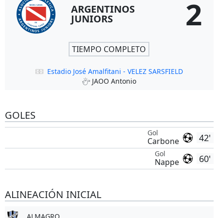
2
ARGENTINOS
JUNIORS
TIEMPO COMPLETO
Estadio José Amalfitani - VELEZ SARSFIELD
JAOO Antonio
GOLES
Gol
42'
Carbone
Gol
60'
Nappe
ALINEACIÓN INICIAL
ALMAGRO